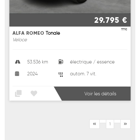
29.795 €
TTC
ALFA ROMEO
Tonale
Veloce
53.536 km
électrique / essence
2024
autom. 7 vit.
Voir les détails
1