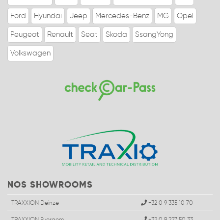
Ford
Hyundai
Jeep
Mercedes-Benz
MG
Opel
Peugeot
Renault
Seat
Skoda
SsangYong
Volkswagen
NOS SHOWROOMS
TRAXXION Deinze
+32 0 9 335 10 70
TRAXXION Evergem
+32 0 9 227 50 33