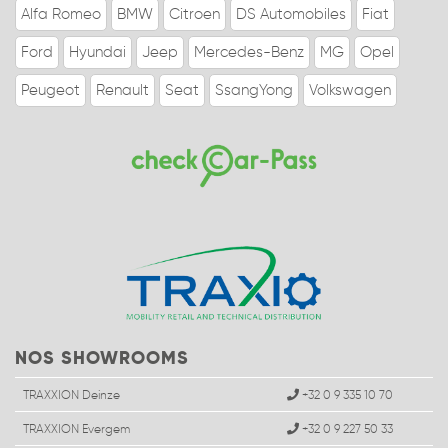
Alfa Romeo
BMW
Citroen
DS Automobiles
Fiat
Ford
Hyundai
Jeep
Mercedes-Benz
MG
Opel
Peugeot
Renault
Seat
SsangYong
Volkswagen
NOS SHOWROOMS
TRAXXION Deinze
+32 0 9 335 10 70
TRAXXION Evergem
+32 0 9 227 50 33