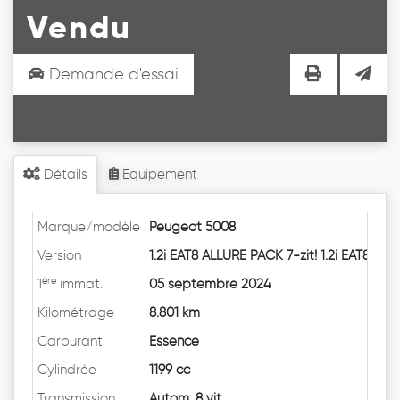
Vendu
Demande d'essai
Détails
Equipement
Marque/modèle
Peugeot 5008
Version
1.2i EAT8 ALLURE PACK 7-zit! 1.2i EAT8
ère
1
immat.
05 septembre 2024
Kilométrage
8.801 km
Carburant
Essence
Cylindrée
1199 cc
Transmission
Autom. 8 vit.