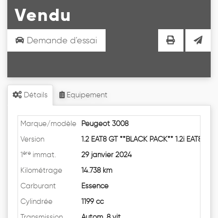
Vendu
Demande d'essai
Détails
Equipement
Marque/modèle
Peugeot 3008
Version
1.2 EAT8 GT **BLACK PACK** 1.2i EAT8
ère
1
immat.
29 janvier 2024
Kilométrage
14.738 km
Carburant
Essence
Cylindrée
1199 cc
Transmission
Autom. 8 vit.