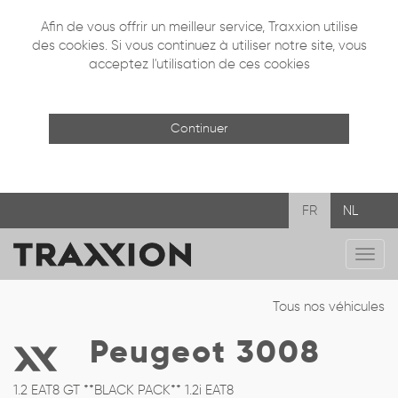
Afin de vous offrir un meilleur service, Traxxion utilise
des cookies. Si vous continuez à utiliser notre site, vous
acceptez l'utilisation de ces cookies
Continuer
FR
NL
Navi
mobi
Tous nos véhicules
Peugeot 3008
1.2 EAT8 GT **BLACK PACK** 1.2i EAT8