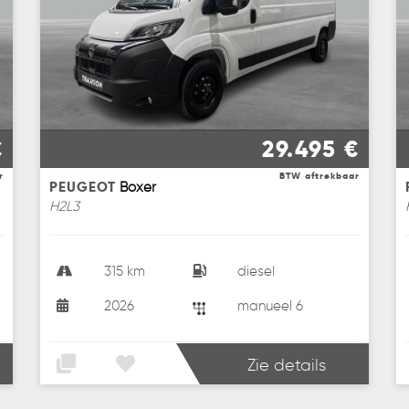
€
29.495 €
r
BTW aftrekbaar
PEUGEOT
Boxer
H2L3
315 km
diesel
2026
manueel 6
Zie details