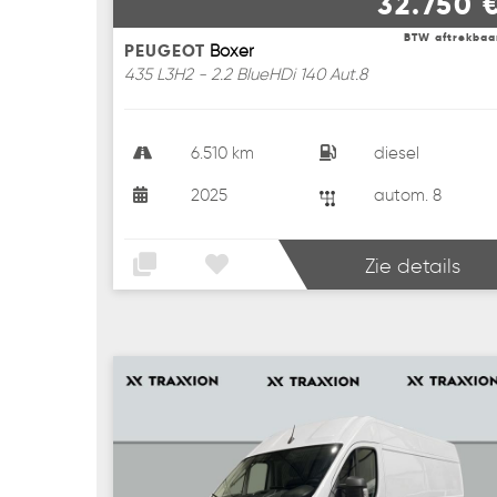
32.750 
BTW aftrekbaa
PEUGEOT
Boxer
435 L3H2 - 2.2 BlueHDi 140 Aut.8
6.510 km
diesel
2025
autom. 8
Zie details