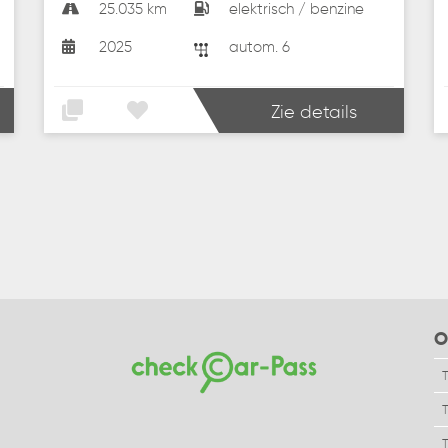
25.035 km
elektrisch / benzine
2025
autom. 6
Zie details
O