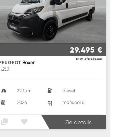
29.495 €
BTW aftrekbaar
PEUGEOT
Boxer
H2L3
223 km
diesel
2026
manueel 6
Zie details