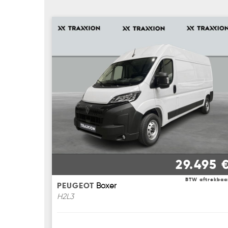
29.495 
BTW aftrekbaa
PEUGEOT
Boxer
H2L3