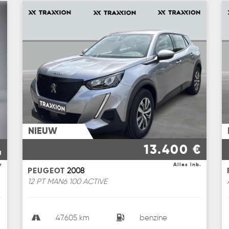
NIEUW
13.400 €
g
r
Alles inb.
PEUGEOT
2008
12 PT MAN6 100 ACTIVE
47.605 km
benzine