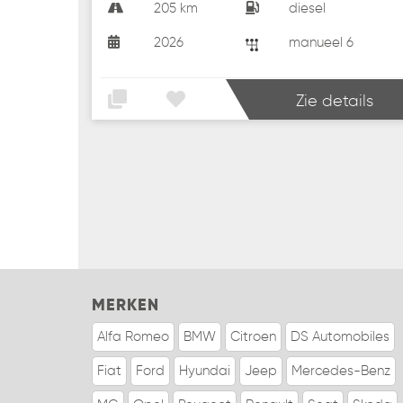
205 km
diesel
2026
manueel 6
Zie details
MERKEN
Alfa Romeo
BMW
Citroen
DS Automobiles
Fiat
Ford
Hyundai
Jeep
Mercedes-Benz