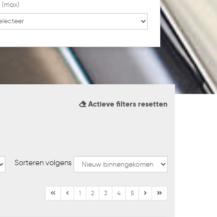
2
(max)
Actieve filters resetten
Sorteren volgens
1
2
3
4
5