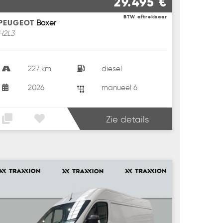
29.495 €
BTW aftrekbaar
PEUGEOT
Boxer
H2L3
227 km
diesel
2026
manueel 6
Zie details