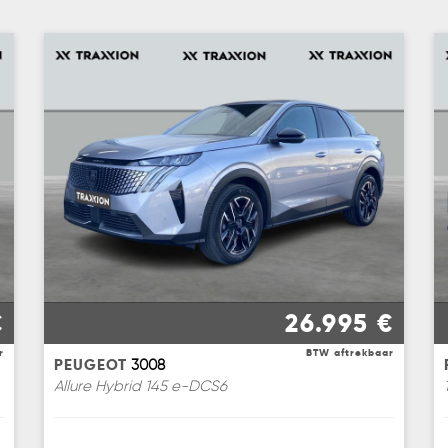
€
26.995 €
r
BTW aftrekbaar
PEUGEOT
3008
Allure Hybrid 145 e-DCS6