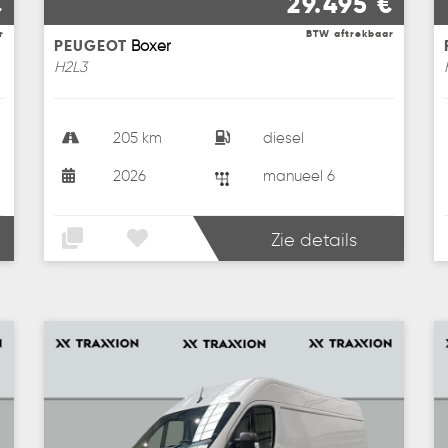
€
29.495 €
r
BTW aftrekbaar
PEUGEOT
Boxer
H2L3
205 km
diesel
2026
manueel 6
Zie details