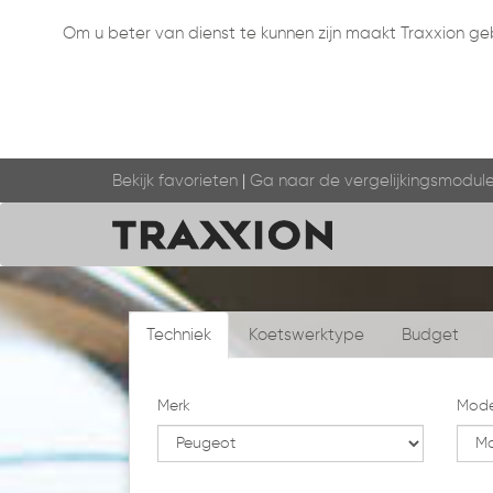
Om u beter van dienst te kunnen zijn maakt Traxxion geb
Bekijk favorieten
|
Ga naar de vergelijkingsmodul
Techniek
Koetswerktype
Budget
Merk
Mode