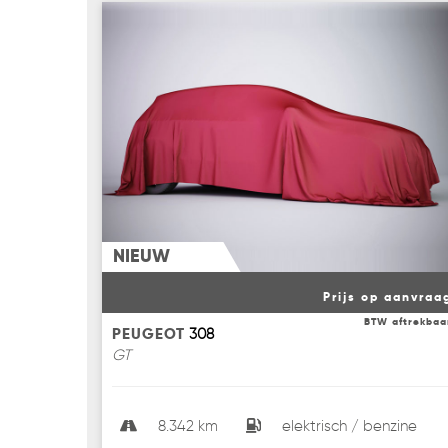
NIEUW
Prijs op aanvraa
BTW aftrekbaa
PEUGEOT
308
GT
8.342 km
elektrisch / benzine