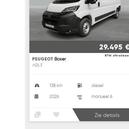
29.495 
BTW aftrekbaa
PEUGEOT
Boxer
H2L3
138 km
diesel
2026
manueel 6
Zie details