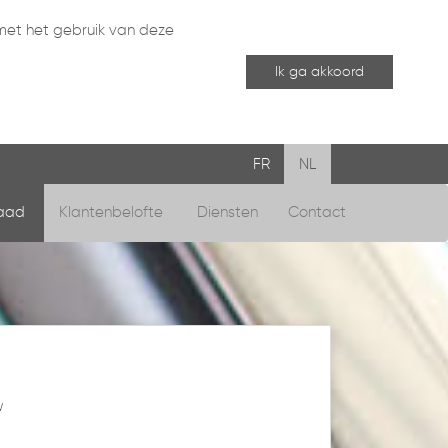
 met het gebruik van deze
Ik ga akkoord
FR
NL
raad
Klantenbelofte
Diensten
Contact
w