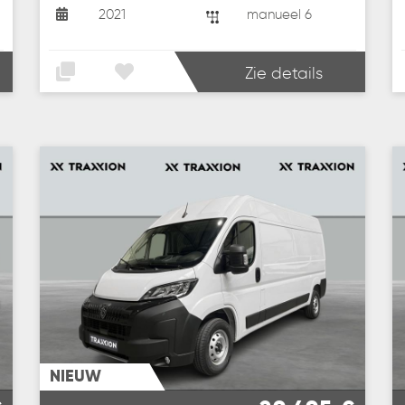
2021
manueel 6
Zie details
NIEUW