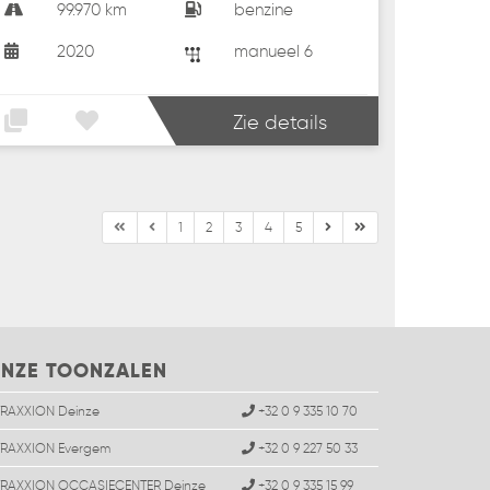
99.970 km
benzine
2020
manueel 6
Zie details
1
2
3
4
5
NZE TOONZALEN
TRAXXION Deinze
+32 0 9 335 10 70
TRAXXION Evergem
+32 0 9 227 50 33
TRAXXION OCCASIECENTER Deinze
+32 0 9 335 15 99