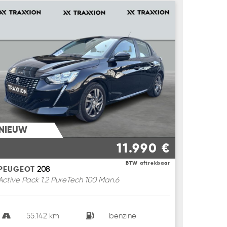
NIEUW
11.990 €
BTW aftrekbaar
PEUGEOT
208
Active Pack 1.2 PureTech 100 Man.6
55.142 km
benzine