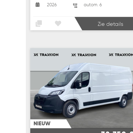
2026
autom. 6
Zie details
NIEUW