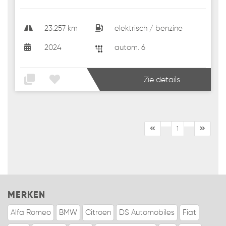
23.257 km
elektrisch / benzine
2024
autom. 6
Zie details
1
MERKEN
Alfa Romeo
BMW
Citroen
DS Automobiles
Fiat