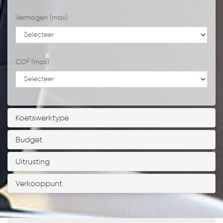
Vermogen (max)
2
CO
(max)
Koetswerktype
Budget
Uitrusting
Verkooppunt