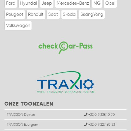
Ford
Hyundai
Jeep
Mercedes-Benz
MG
Opel
Peugeot
Renault
Seat
Skoda
SsangYong
Volkswagen
ONZE TOONZALEN
TRAXXION Deinze
+32 0 9 335 10 70
TRAXXION Evergem
+32 0 9 227 50 33