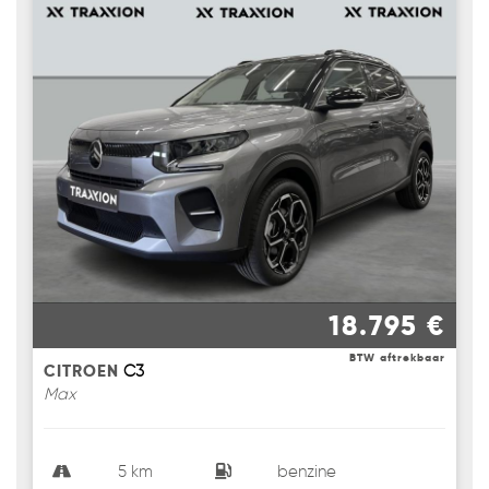
18.795 €
BTW aftrekbaar
CITROEN
C3
Max
5 km
benzine