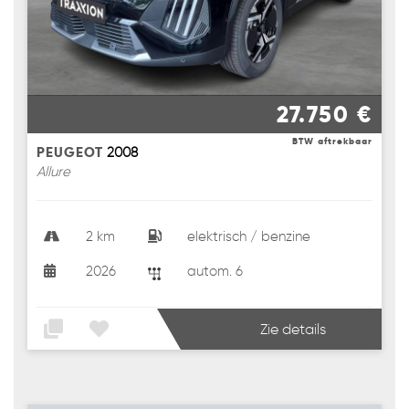
27.750 €
BTW aftrekbaar
PEUGEOT
2008
Allure
2 km
elektrisch / benzine
2026
autom. 6
Zie details