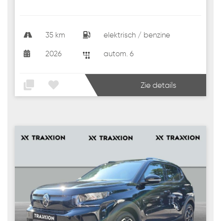
35 km
elektrisch / benzine
2026
autom. 6
Zie details