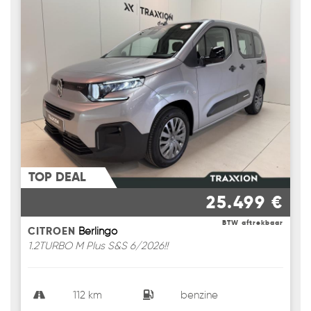
TOP DEAL
25.499 €
BTW aftrekbaar
CITROEN
Berlingo
1.2TURBO M Plus S&S 6/2026!!
112 km
benzine