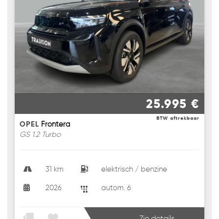
25.995 €
BTW aftrekbaar
OPEL
Frontera
GS 1.2 Turbo
31 km
elektrisch / benzine
2026
autom. 6
Zie details