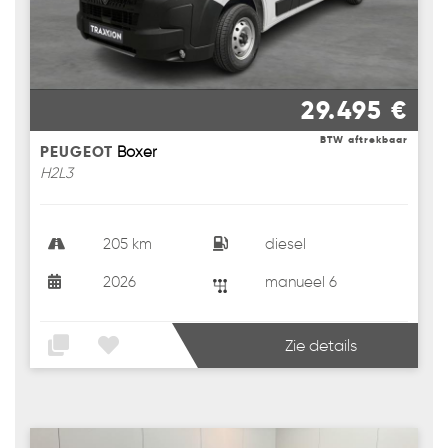
29.495 €
BTW aftrekbaar
PEUGEOT
Boxer
H2L3
205 km
diesel
2026
manueel 6
Zie details