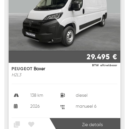
29.495 €
BTW aftrekbaar
PEUGEOT
Boxer
H2L3
138 km
diesel
2026
manueel 6
Zie details