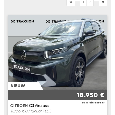
1
2
NIEUW
18.950 €
BTW aftrekbaar
CITROEN
C3 Aircross
Turbo 100 Manual PLUS