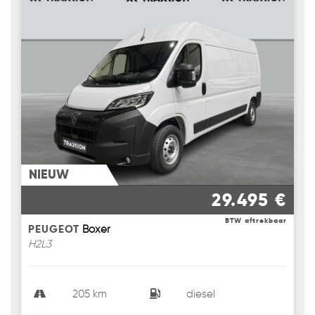
NIEUW
29.495 €
BTW aftrekbaar
PEUGEOT
Boxer
H2L3
205 km
diesel