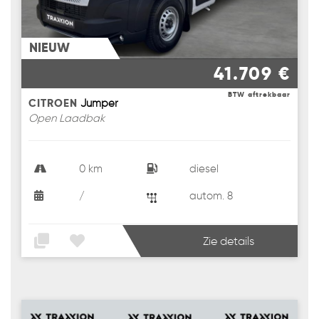
NIEUW
41.709 €
BTW aftrekbaar
CITROEN
Jumper
Open Laadbak
0 km
diesel
/
autom. 8
Zie details