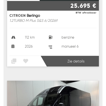
25.695 €
BTW aftrekbaar
CITROEN
Berlingo
1.2TURBO M Plus S&S 6/2026!!
112 km
benzine
2026
manueel 6
Zie details