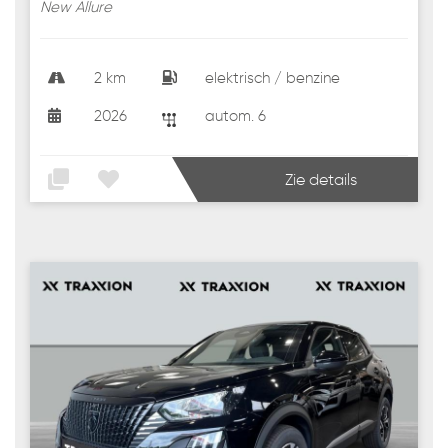
New Allure
2 km
elektrisch / benzine
2026
autom. 6
Zie details