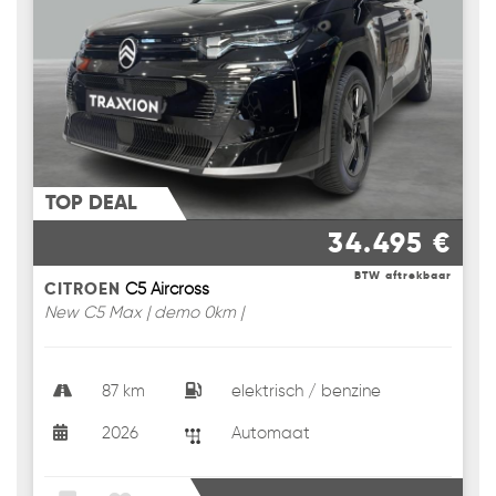
TOP DEAL
34.495 €
BTW aftrekbaar
CITROEN
C5 Aircross
New C5 Max | demo 0km |
87 km
elektrisch / benzine
2026
Automaat