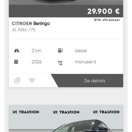
29.900 €
BTW aftrekbaar
CITROEN
Berlingo
XL MAX 7 PL
2 km
diesel
2026
manueel 6
Zie details