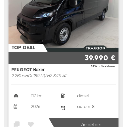
TOP DEAL
39.990 €
BTW aftrekbaar
PEUGEOT
Boxer
2.2BlueHDi 180 L3/H2 S&S AT
117 km
diesel
2026
autom. 8
Zie details