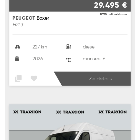
29.495 €
BTW aftrekbaar
PEUGEOT
Boxer
H2L3
227 km
diesel
2026
manueel 6
Zie details