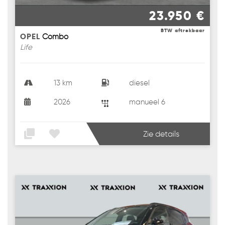
23.950 €
BTW aftrekbaar
OPEL
Combo
Life
13 km
diesel
2026
manueel 6
Zie details