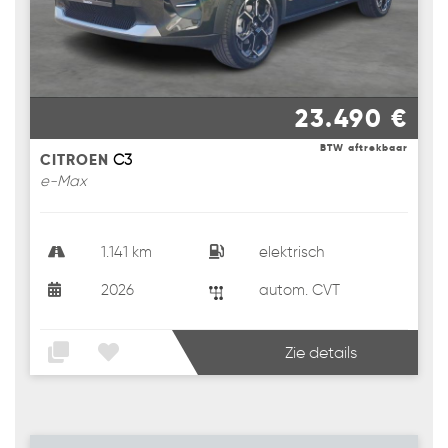
23.490 €
BTW aftrekbaar
CITROEN
C3
e-Max
1.141 km
elektrisch
2026
autom. CVT
Zie details